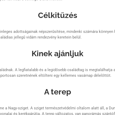
Célkitűzés
leges adottságainak népszerűsítése, mindenki számára könnyen ho
aládias jellegű vidám rendezvény keretein belül.
Kinek ajánljuk
ládnak. A legfiatalabb és a legidősebb családtag is megtalálhatja
portosan szeretnének eltölteni egy kellemes vasárnap délelőttöt.
A terep
a Nagy-sziget. A sziget természetvédelmi oltalom alatt áll, a Duna
tvonalai és kerékpárútja. A terep változatos, van panorámás szántóf