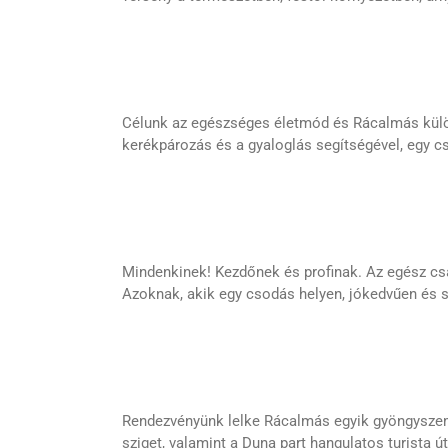
Célunk az egészséges életmód és Rácalmás külön
kerékpározás és a gyaloglás segítségével, egy cs
Mindenkinek! Kezdőnek és profinak. Az egész csa
Azoknak, akik egy csodás helyen, jókedvűen és s
Rendezvényünk lelke Rácalmás egyik gyöngyszeme 
sziget, valamint a Duna part hangulatos turista ú