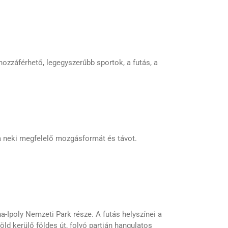
zzáférhető, legegyszerűbb sportok, a futás, a
 a neki megfelelő mozgásformát és távot.
-Ipoly Nemzeti Park része. A futás helyszínei a
öld kerülő földes út, folyó partján hangulatos