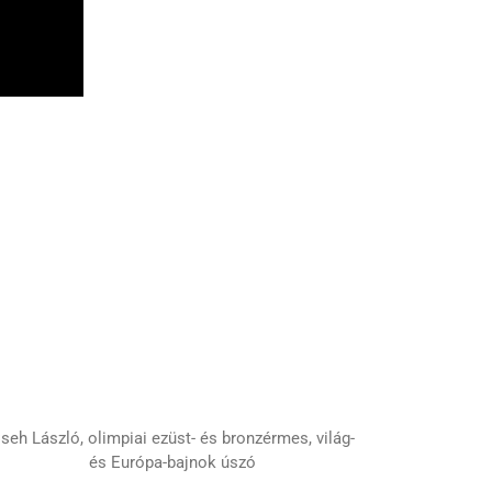
seh László, olimpiai ezüst- és bronzérmes, világ-
és Európa-bajnok úszó