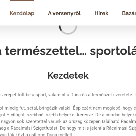
Kezdőlap
A versenyről
Hírek
Bazá
Loading...
a természettel… sportolá
Kezdetek
repet tölt be a sport, valamint a Duna és a természet szeretete. L
 mindig fut, sétál, bringázik valaki. Épp ezért nem meglepő, hog
ágot – világot, szebbnél szebb helyeket keresve. De a csodás helyeké
t nagyon sok szeretettel várunk az ország közepén található Rácalm
g a Rácalmási Szigetfutást. De hogy mit is jelent a Rácalmási Szi
yas fák közt a csillogó Duna mellett.