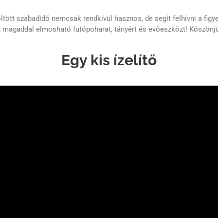
ltött szabadidő nemcsak rendkívül hasznos, de segít felhívni a fig
zz magaddal elmosható futópoharat, tányért és evőeszközt! Köszönj
Egy kis ízelítő