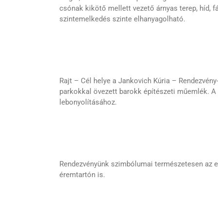
csónak kikötő mellett vezető árnyas terep, híd, fá
szintemelkedés szinte elhanyagolható.
Rajt – Cél helye a Jankovich Kúria – Rendezvény-
parkokkal övezett barokk építészeti műemlék. A 
lebonyolításához.
Rendezvényünk szimbólumai természetesen az erd
éremtartón is.