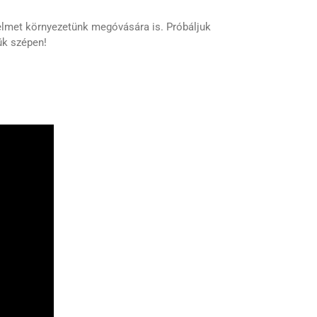
yelmet környezetünk megóvására is. Próbáljuk
ük szépen!