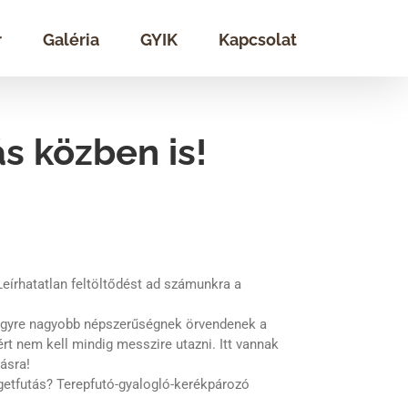
r
Galéria
GYIK
Kapcsolat
s közben is!
eírhatatlan feltöltődést ad számunkra a
y egyre nagyobb népszerűségnek örvendenek a
rt nem kell mindig messzire utazni. Itt vannak
ásra!
getfutás? Terepfutó-gyalogló-kerékpározó