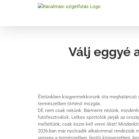
Kihagyás
Válj eggyé 
Életünkben kisgyermekkorunk óta meghatározó sze
természetben történő mozgás.
DE nem csak nekünk. Bármerre nézünk, mindenhol
futófesztiválok. Lelkes sportolók járják az orsz
mellettünk, csak észre kell venni őket! Mindenki
2026-ban már nyolcadik alkalommal rendezzük me
verseny a természetben, festői környezetben, árn