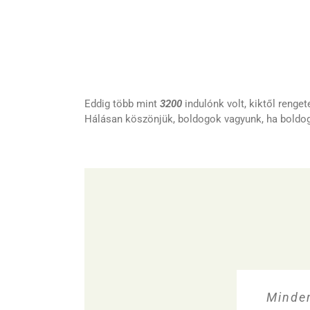
Eddig több mint
3200
indulónk volt, kiktől renge
Hálásan köszönjük, boldogok vagyunk, ha boldo
Tökélete
Minden
Szupe
Remek
Szup
Nagy
Nag
El