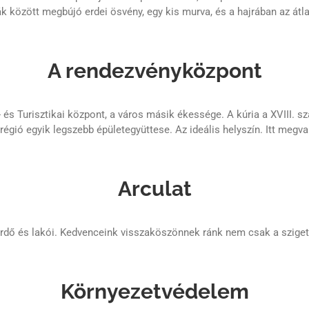
k között megbújó erdei ösvény, egy kis murva, és a hajrában az átlag
A rendezvényközpont
 és Turisztikai központ, a város másik ékessége. A kúria a XVIII. s
régió egyik legszebb épületegyüttese. Az ideális helyszín. Itt meg
Arculat
ő és lakói. Kedvenceink visszaköszönnek ránk nem csak a szigete
Környezetvédelem